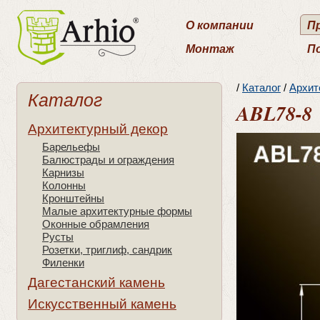
О компании
П
Монтаж
П
/
Каталог
/
Архит
Каталог
ABL78-8
Архитектурный декор
Барельефы
Балюстрады и ограждения
Карнизы
Колонны
Кронштейны
Малые архитектурные формы
Оконные обрамления
Русты
Розетки, триглиф, сандрик
Филенки
Дагестанский камень
Искусственный камень