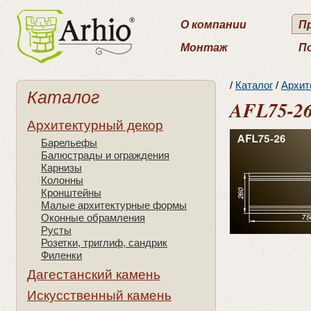
О компании
П
Монтаж
П
/
Каталог
/
Архит
Каталог
AFL75-2
Архитектурный декор
Барельефы
Балюстрады и ограждения
Карнизы
Колонны
Кронштейны
Малые архитектурные формы
Оконные обрамления
Русты
Розетки, триглиф, сандрик
Филенки
Дагестанский камень
Искусственный камень