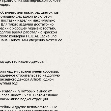
к правило, на коммерческой основе,
ндарт.
необычных или ярких расцветок, мы
 помощью фасадной акриловой
ь поставки изделий максимально
. Для таких изделий достаточно
раски с хорошей укрывистостью,
долгое время работали с краской
ского концерна FEIDAL Lacke und
Haus Farbe». Мы уверенно можем её
мущество нашего декора.
рии нашей страны очень короткий.
вершенное строительство на долгую
фасадного декора Arhio®, одной
углый год!
 изделий, у которых вынос от
е превышает 15 см. В этом случае
 каких-либо подконструкций.
штейны и другие вспомогательные