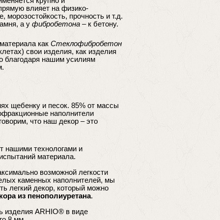
именяется крупно и
рямую влияет на физико-
 морозостойкость, прочность и т.д.
амня, а у
фибробетона
– к бетону.
 материала как
Стеклофибробетон
клетах) свои изделия, как изделия
что благодаря нашим усилиям
м.
ях щебенку и песок. 85% от массы
офракционные наполнители
оворим, что наш декор – это
ут нашими технологами и
испытаний материала.
максимально возможной легкости
желых каменных наполнителей, мы
ь легкий декор, который можно
кора из пенополиуретана
.
ь изделия ARHIO® в виде
го 8 мм.