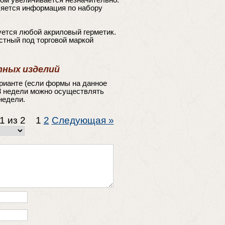
ом увеличивается незначительно.
яется информация по набору
ется любой акриловый герметик.
стный под торговой маркой
тных изделий
арианте (если формы на данное
 3 недели можно осуществлять
недели.
 1 из 2
1
2
Следующая »