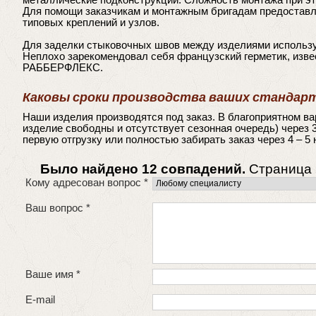
металлические подконструкции. Сложность монтажа при эт
Для помощи заказчикам и монтажным бригадам предоставл
типовых креплений и узлов.
Для заделки стыковочных швов между изделиями использу
Неплохо зарекомендовал себя французский герметик, изве
РАББЕРФЛЕКС.
Каковы сроки производства ваших стандар
Наши изделия производятся под заказ. В благоприятном в
изделие свободны и отсутствует сезонная очередь) через
первую отгрузку или полностью забирать заказ через 4 – 5 
Было найдено 12 совпадений.
Страница
Кому адресован вопрос
*
Ваш вопрос
*
Ваше имя
*
E-mail