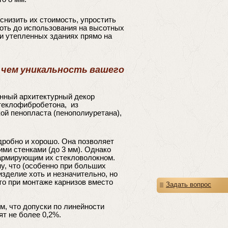
 снизить их стоимость, упростить
оть до использования на высотных
и утепленных зданиях прямо на
в чем уникальность вашего
нный архитектурный декор
теклофибробетона, из
кой пенопласта (пенополиуретана),
дробно и хорошо. Она позволяет
ми стенками (до 3 мм). Однако
 армирующим их стекловолокном.
у, что (особенно при больших
изделие хоть и незначительно, но
что при монтаже карнизов вместо
Задать вопрос
, что допуски по линейности
ят не более 0,2%.