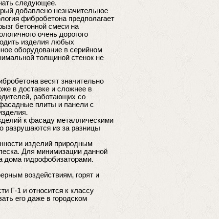
знать следующее.
орый добавлено незначительное
ология фибробетона предполагает
ызг бетонной смеси на
логичного очень дорогого
водить изделия любых
нное оборудование в серийном
нимальной толщиной стенок не
ибробетона весят значительно
же в доставке и сложнее в
одителей, работающих со
фасадные плиты и панели с
 изделия.
изделий к фасаду металлическими
но разрушаются из за разницы
енности изделий природным
песка. Для минимизации данной
а дома гидрофобизаторами.
ерным воздействиям, горят и
ти Г-1 и относится к классу
ать его даже в городском