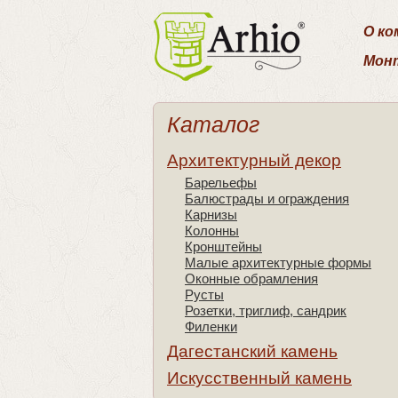
О ко
Мон
Каталог
Архитектурный декор
Барельефы
Балюстрады и ограждения
Карнизы
Колонны
Кронштейны
Малые архитектурные формы
Оконные обрамления
Русты
Розетки, триглиф, сандрик
Филенки
Дагестанский камень
Искусственный камень