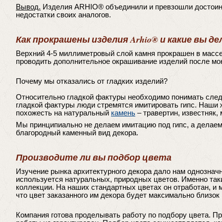
Вывод.
Изделия ARHIO® объединили и превзошли достоин
недостатки своих аналогов.
Как прокрашены изделия Arhio® и какие вы 
Верхний 4-5 миллиметровый слой камня прокрашен в массе
проводить дополнительное окрашивание изделий после мо
Почему мы отказались от гладких изделий?
Относительно гладкой фактуры необходимо понимать сле
гладкой фактуры люди стремятся имитировать гипс. Наши
похожесть на натуральный
камень
– травертин, известняк,
Мы принципиально не делаем имитацию под гипс, а делае
благородный каменный вид декора.
Производите ли вы подбор цвета
Изучение рынка архитектурного декора дало нам однозначн
используется натуральных, природных цветов. Именно так
коллекции. На наших стандартных цветах он отработан, и 
что цвет заказанного им декора будет максимально близок 
Компания готова проделывать работу по подбору цвета. Пр