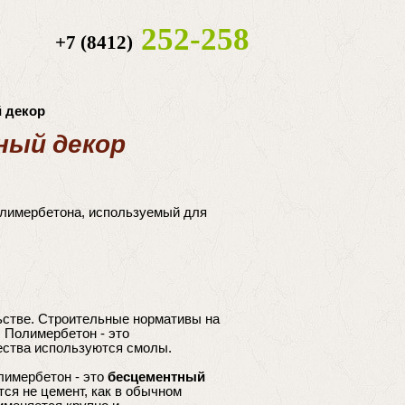
252-258
+7 (8412)
й декор
ный декор
олимербетона, используемый для
ьстве. Строительные нормативы на
. Полимербетон - это
щества используются смолы.
олимербетон - это
бесцементный
тся не цемент, как в обычном