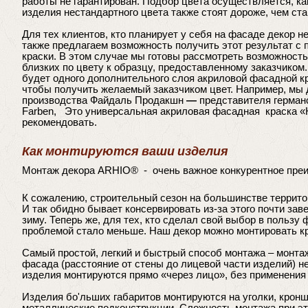
работы не гарантирован. Подбор цвета осуществляется, ка
изделия нестандартного цвета также стоят дороже, чем ста
Для тех клиентов, кто планирует у себя на фасаде декор 
также предлагаем возможность получить этот результат с
краски. В этом случае мы готовы рассмотреть возможност
близких по цвету к образцу, предоставленному заказчиком
будет одного дополнительного слоя акриловой фасадной к
чтобы получить желаемый заказчиком цвет. Например, мы 
производства Файдаль Продакшн
—
представителя герман
Farben, Это универсальная акриловая фасадная краска «
рекомендовать.
Как монтируются ваши изделия
Монтаж декора ARHIO® - очень важное конкурентное преи
К сожалению, строительный сезон на большинстве террито
И так обидно бывает консервировать из-за этого почти за
зиму. Теперь же, для тех, кто сделал свой выбор в пользу 
проблемой стало меньше. Наш декор можно монтировать кр
Самый простой, легкий и быстрый способ монтажа – монтаж
фасада (расстояние от стены до лицевой части изделий) н
изделия монтируются прямо «через лицо», без применения
Изделия бо'льших габаритов монтируются на уголки, крон