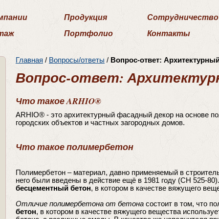
мпании
Продукция
Сотрудничество
таж
Портфолио
Контакты
Главная
/
Вопросы/ответы
/
Вопрос-ответ: Архитектурны
Вопрос-ответ: Архитектур
Что такое ARHIO®
ARHIO® - это архитектурный фасадный декор на основе п
городских объектов и частных загородных домов.
Что такое полимербетон
Полимербетон – материал, давно применяемый в строител
него были введены в действие ещё в 1981 году (СН 525-80)
бесцементный бетон
, в котором в качестве вяжущего ве
Отличие полимербетона от бетона
состоит в том, что п
бетон
, в котором в качестве вяжущего вещества используе