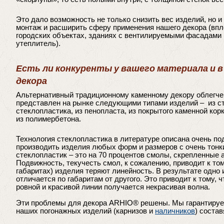
Это дало возможность не только снизить вес изделий, но и
монтаж и расширить сферу применения нашего декора (впл
городских объектах, зданиях с вентилируемыми фасадами 
утеплитель).
Есть ли конкуренты у вашего материала и 
декора
Альтернативный традиционному каменному декору облегче
представлен на рынке следующими типами изделий – из с
стеклопластика, из пенопласта, из покрытого каменной кор
из полимербетона.
Технология стеклопластика в литературе описана очень по
производить изделия любых форм и размеров с очень тонки
стеклопластик – это на 70 процентов смолы, скрепленные
Подвижность, текучесть смол, к сожалению, приводит к том
габаритах) изделия теряют линейность. В результате одно 
отличается по габаритам от другого. Это приводит к тому, 
ровной и красивой линии получается некрасивая волна.
Эти проблемы для декора ARHIO® решены. Мы гарантируем
наших погонажных изделий (карнизов и
наличников
) состав