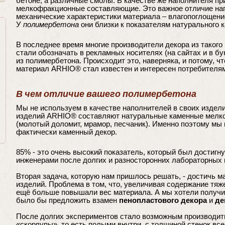
бетоне, а различные смолы. В качестве же наполнителя пр
мелкофракционные составляющие. Это важное отличие нап
механические характеристики материала – влагопоглощение,
У
полимербетона
они близки к показателям натурального к
В последнее время многие производители декора из такого
стали обозначать в рекламных носителях (на сайтах и в бу
из полимербетона. Происходит это, наверняка, и потому, 
материал ARHIO® стал известен и интересен потребителя
В чем отличие вашего полимербетона
Мы не используем в качестве наполнителей в своих издели
изделий ARHIO® составляют натуральные каменные мелк
(молотый доломит, мрамор, песчаник). Именно поэтому мы г
фактически каменный декор.
85% - это очень высокий показатель, который был достигн
инженерами после долгих и разносторонних лабораторных 
Вторая задача, которую нам пришлось решать, - достичь 
изделий. Проблема в том, что, увеличивая содержание тя
ещё больше повышали вес материала. А мы хотели получит
было бы предложить взамен
пенопластового декора
и
де
После долгих экспериментов стало возможным производит
«скорлупы», то есть полыми внутри, с толщиной стенок все