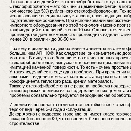
Что касается изделий из стеклофибробетона, то тут надо 
Стеклофибробетон – это обычный цементный бетон, в кот
количество (до 5%) рубленного стеклофиброволокна. Техн
использование специальных установок, производящих набр
подготовленное основание. При использовании высокотехно
импортного оборудования по этой технологии можно произ
конфигураций с толщиной стенок 10 мм. Однако отечестве
производстве дает возможность производить изделия с ми
менее 20, в реалии - до 30-50 мм.
Поэтому в реальности декоративные элементы из стеклоф
больше, чем ARHIO®. Как следствие, они значительно доро
монтаже. В силу этого большинство отечественных произв
стеклофибробетоном, выпускают в основном цокольные и 
имитацией каменной поверхности. То есть - очень простые
У таких изделий есть еще одна проблема. При креплении 
анкерами, изделия в местах контакта с анкером постепен
коэффициента теплового расширения материалов.
Также у стеклофибробетона не решена проблема подверж
атмосферным явлениям из-за содержания в них цемента и 
проблемы обязательно требуется периодическая обработк
Изделия из пенопласта отличаются нестойкостью к атмосф
теряют вид через 2-3 года эксплуатации.
Декор Архио не подвержен горению, он имеет класс горючес
пожарной опасности К0, что позволяет безопасно использов
строительстве